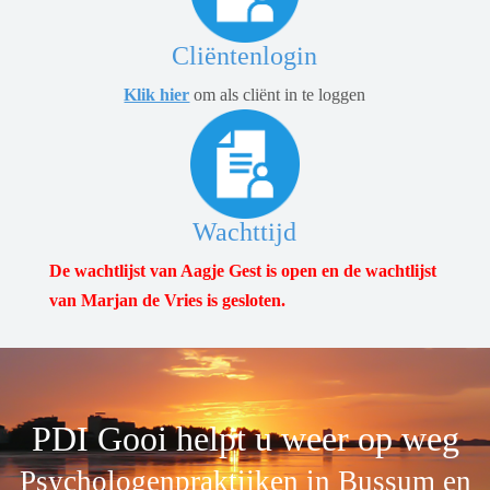
Cliëntenlogin
Klik hier
om als cliënt in te loggen
Wachttijd
De wachtlijst van Aagje Gest is open en de wachtlijst
van Marjan de Vries is gesloten.
PDI Gooi helpt u weer op weg
Psychologenpraktijken in Bussum en