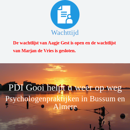
Wachttijd
De wachtlijst van Aagje Gest is open en de wachtlijst
van Marjan de Vries is gesloten.
PDI Gooi helpt u weer op weg
Psychologenpraktijken in Bussum en
Almere