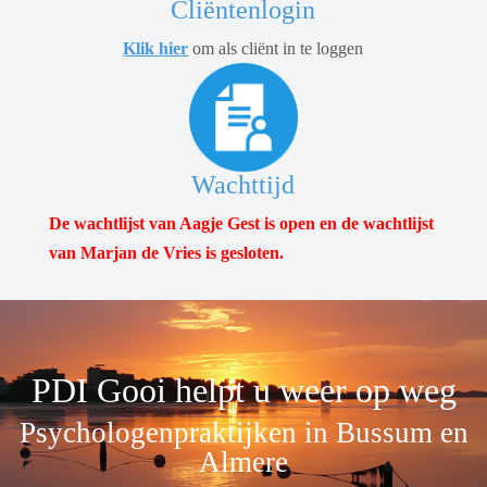
Cliëntenlogin
Klik hier
om als cliënt in te loggen
Wachttijd
De wachtlijst van Aagje Gest is open en de wachtlijst
van Marjan de Vries is gesloten.
PDI Gooi helpt u weer op weg
Psychologenpraktijken in Bussum en
Almere